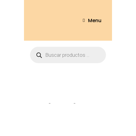
Menu
Peluche de corazon
Home
Tienda
Peluche de
corazon