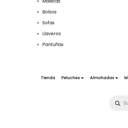
Maletas
Bolsos
Sofas
Llaveros
Pantuflas
Tienda
Peluches
Almohadas
M
B
ú
s
q
u
e
d