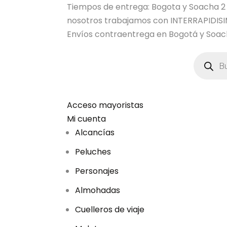
Tiempos de entrega: Bogota y Soacha 2 dia
nosotros trabajamos con INTERRAPIDI
Envíos contraentrega en Bogotá y Soach
B
ú
s
q
u
e
d
Acceso mayoristas
a
Mi cuenta
d
e
Alcancías
p
r
Peluches
o
d
u
Personajes
c
t
Almohadas
o
s
Cuelleros de viaje