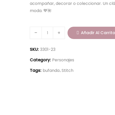
acompañar, decorar o coleccionar. Un cl
moda. 💙🌺
S
Añadir Al Carrit
t
i
t
SKU:
3301-23
c
Category:
Personajes
h
B
Tags:
bufanda
Stitch
u
f
a
n
d
a
2