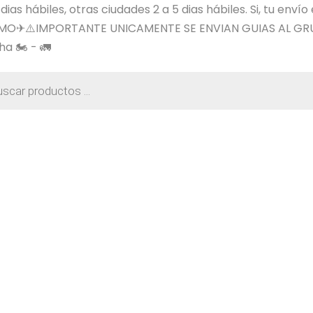
s hábiles, otras ciudades 2 a 5 dias hábiles. Si, tu envío
SIMO✈⚠️IMPORTANTE UNICAMENTE SE ENVIAN GUIAS AL GR
a 🏍️ - 🚛