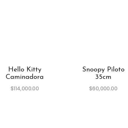
3
c
m
-
3
3
0
1
-
Hello Kitty
Snoopy Piloto
2
3
Caminadora
35cm
q
$
114,000.00
$
60,000.00
u
a
n
t
i
t