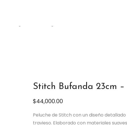
Tienda
Home
Personajes
Stitch Bufanda 23cm – 3301-23
Stitch Bufanda 23cm –
$
44,000.00
Peluche de Stitch con un diseño detallado
travieso. Elaborado con materiales suaves