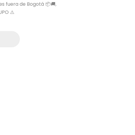
 es fuera de Bogotá 📦🚚,
UPO ⚠️