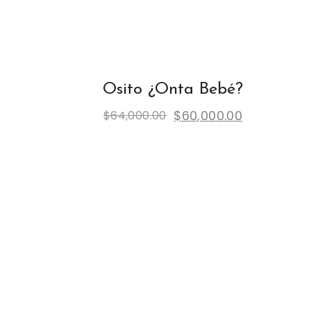
Osito ¿Onta Bebé?
Original
Current
$
60,000.00
$
64,000.00
price
price
was:
is:
$64,000.00.
$60,000.00