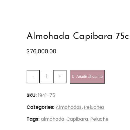
Almohada Capibara 75cm
$
76,000.00
Almohada
Añadir al carrito
Capibara
75cm
-
SKU:
1941-75
1941-
Categories:
Almohadas
Peluches
75
quantity
Tags:
almohada
Capibara
Peluche