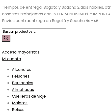
Tiempos de entrega: Bogota y Soacha 2 dias hábiles, otras
nosotros trabajamos con INTERRAPIDISIMO✈⚠️IMPORTA
Envíos contraentrega en Bogotá y Soacha 🏍️ - 🚛
Búsqueda
de
productos
Acceso mayoristas
Mi cuenta
Alcancías
Peluches
Personajes
Almohadas
Cuelleros de viaje
Maletas
Bolsos