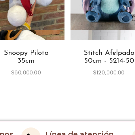
Snoopy Piloto
Stitch Afelpado
35cm
50cm - 5214-50
$
60,000.00
$
120,000.00
imos
Línea de atención