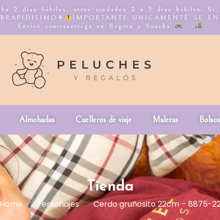
ha 2 dias hábiles, otras ciudades 2 a 5 dias hábiles. Si
NTERRAPIDISIMO✈
IMPORTANTE UNICAMENTE SE E
Envíos contraentrega en Bogotá y Soacha
-
Almohadas
Cuelleros de viaje
Maletas
Bolsos
Tienda
Home
Personajes
Cerdo gruñosito 22cm – 8875-2