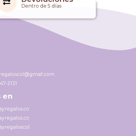
Dentro de 5 días
regaloscol@gmail.com
247-2131
 en
yregalos.co
yregalos.co
yregaloscol