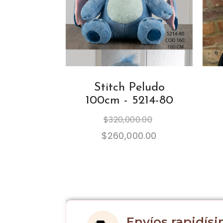
Stitch Peludo
100cm - 5214-80
$
320,000.00
$
260,000.00
Envíos rapidís