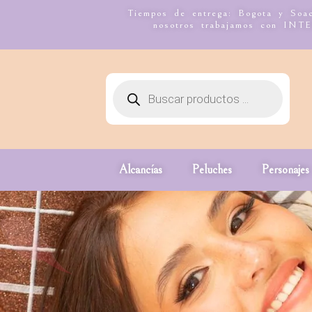
Tiempos de entrega: Bogota y Soac
nosotros trabajamos con I
Alcancías
Peluches
Personajes