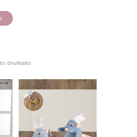
o
to
Gruñosito