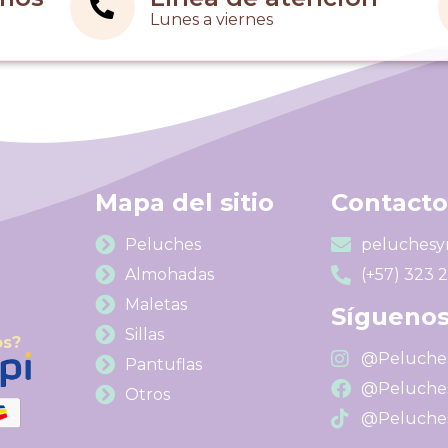
Lunes a viernes
Mapa del sitio
Contacto
Peluches
peluchesy
Almohadas
(+57) 323 
Maletas
Síguenos
Sillas
os?
@Peluches
Pantuflas
@Peluches
Otros
@Peluches