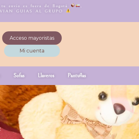
, tu envío es fuera de Bogotá
,
NVIAN GUIAS AL GRUPO
Acceso mayoristas
Mi cuenta
Sofas
Llaveros
Pantuflas
2