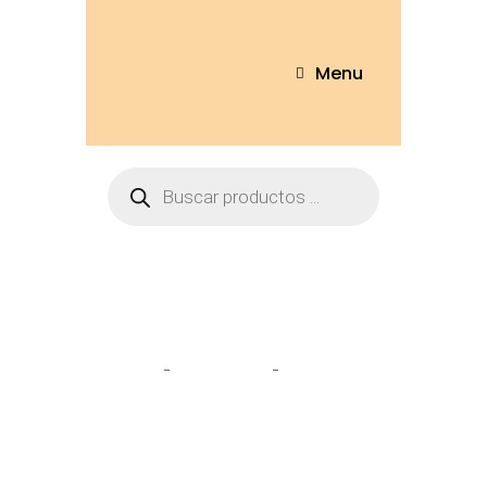
Menu
Tienda
Home
Peluches
Cerdo Sully
21cm – CRD584-21