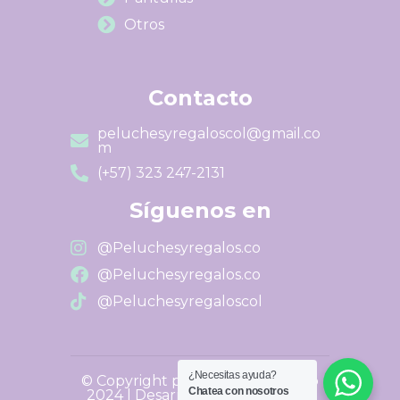
Otros
Contacto
peluchesyregaloscol@gmail.co
m
(+57) 323 247-2131
Síguenos en
@Peluchesyregalos.co
@Peluchesyregalos.co
@Peluchesyregaloscol
¿Necesitas ayuda?
© Copyright peluchesyregalos.co
Chatea con nosotros
2024 | Desarrollado por
Tiendas