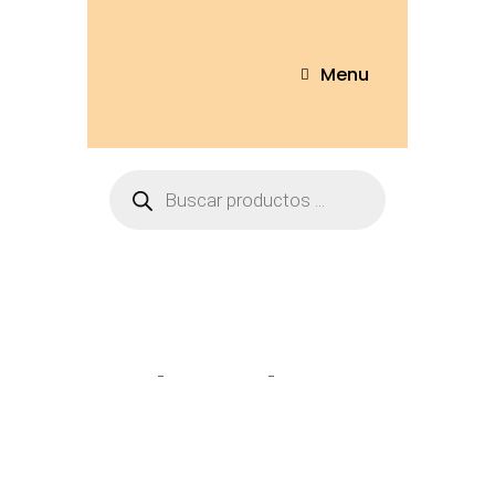
Menu
Tienda
Home
Peluches
Conejo 30cm
– CNJ48-30