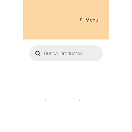
Menu
Tienda
Home
Personajes
Diadema
Piglet – 856-3