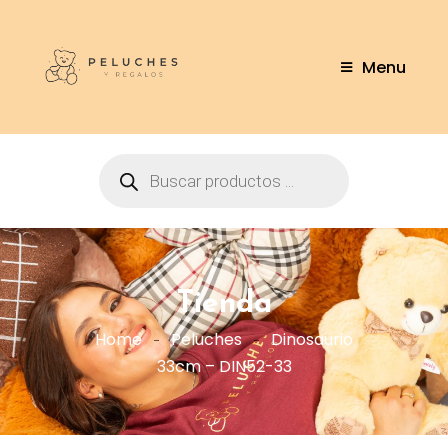
Menu
Tienda
Home
Peluches
Dinosaurio
33cm – DIN52-33