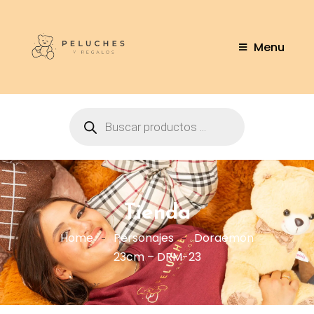
Menu
Tienda
Home
Personajes
Doraemon
23cm – DRM-23