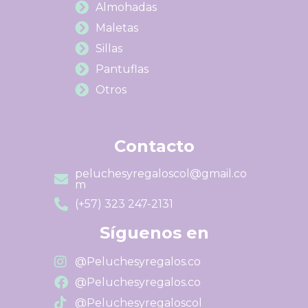
Almohadas
Maletas
Sillas
Pantuflas
Otros
Contacto
peluchesyregaloscol@gmail.co
m
(+57) 323 247-2131
Síguenos en
@Peluchesyregalos.co
@Peluchesyregalos.co
@Peluchesyregaloscol