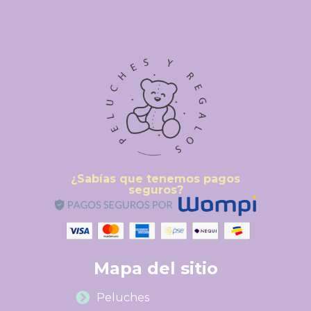
¿Sabías que tenemos pagos
seguros?
Mapa del sitio
Peluches