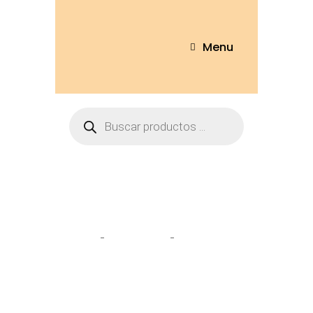
Menu
Tienda
Home
Peluches
Foca 60cm –
2079-60