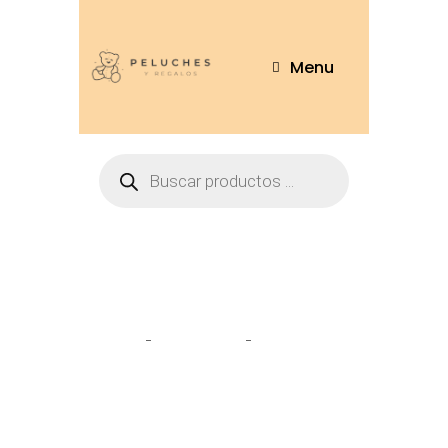
Menu
Tienda
Home
Peluches
Gato 18cm –
4230-18