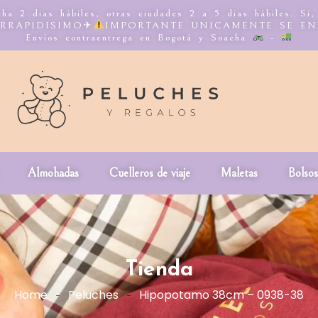
ha 2 dias hábiles, otras ciudades 2 a 5 dias hábiles. Si
NTERRAPIDISIMO✈
IMPORTANTE UNICAMENTE SE E
Envíos contraentrega en Bogotá y Soacha
-
Almohadas
Cuelleros de viaje
Maletas
Bolsos
Tienda
Home
Peluches
Hipopotamo 38cm – 0938-38