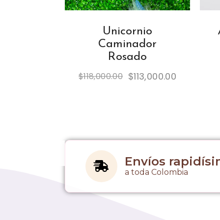
Unicornio
Caminador
Rosado
$
113,000.00
$
118,000.00
Envíos rapidís
a toda Colombia