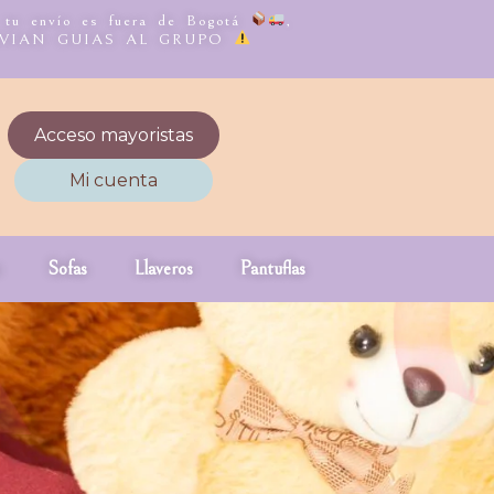
, tu envío es fuera de Bogotá
,
NVIAN GUIAS AL GRUPO
Acceso mayoristas
Mi cuenta
Sofas
Llaveros
Pantuflas