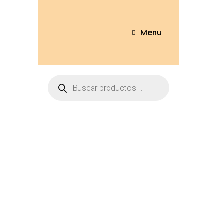
Menu
Tienda
Home
Peluches
Iguana 50cm
– MAR-01-50