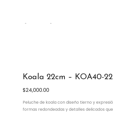
Tienda
Home
Peluches
Koala 22cm – KOA40-22
Koala 22cm – KOA40-22
$
24,000.00
Peluche de koala con diseño tierno y expresi
formas redondeadas y detalles delicados que