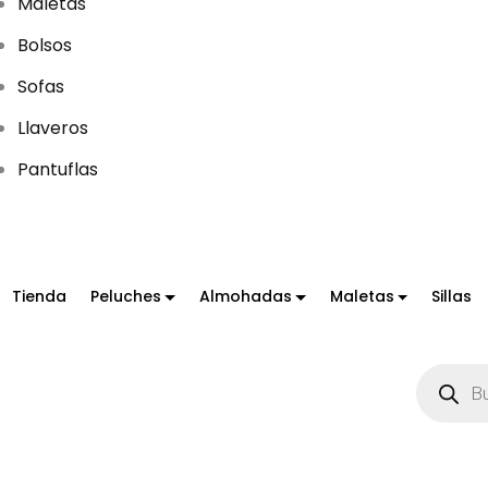
Maletas
Bolsos
Sofas
Llaveros
Pantuflas
Tienda
Peluches
Almohadas
Maletas
Sillas
B
ú
s
q
u
e
d