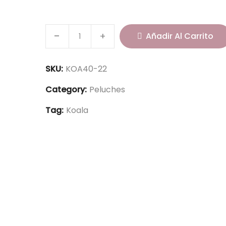
K
Añadir Al Carrito
o
a
l
SKU:
KOA40-22
a
Category:
Peluches
2
2
Tag:
Koala
c
m
-
K
O
A
4
0
-