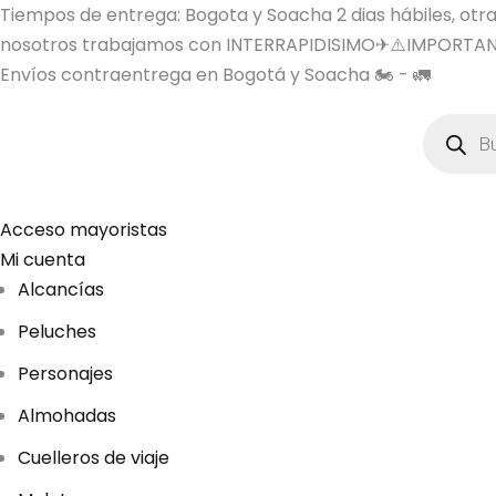
Tiempos de entrega: Bogota y Soacha 2 dias hábiles, otras 
nosotros trabajamos con INTERRAPIDISIMO✈⚠️IMPORTAN
Envíos contraentrega en Bogotá y Soacha 🏍️ - 🚛
B
ú
s
q
u
e
d
Acceso mayoristas
a
Mi cuenta
d
e
Alcancías
p
r
Peluches
o
d
u
Personajes
c
t
Almohadas
o
s
Cuelleros de viaje