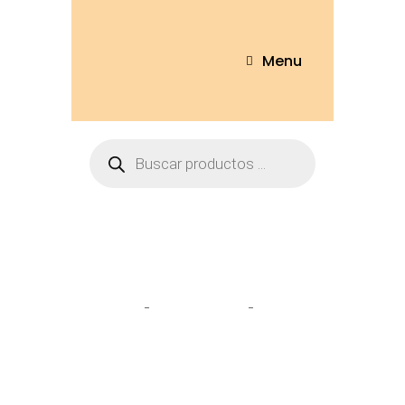
Menu
Tienda
Home
Personajes
Kuromi
gotica 40cm – 1654-40