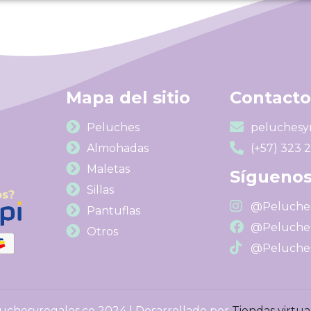
Mapa del sitio
Contacto
Peluches
peluchesy
Almohadas
(+57) 323 
Maletas
Síguenos
Sillas
os?
@Peluches
Pantuflas
@Peluches
Otros
@Peluches
uchesyregalos.co 2024 | Desarrollado por
Tiendas virtu