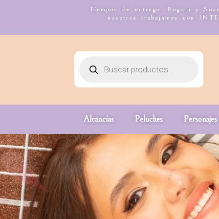
Tiempos de entrega: Bogota y Soac
nosotros trabajamos con I
Alcancías
Peluches
Personajes