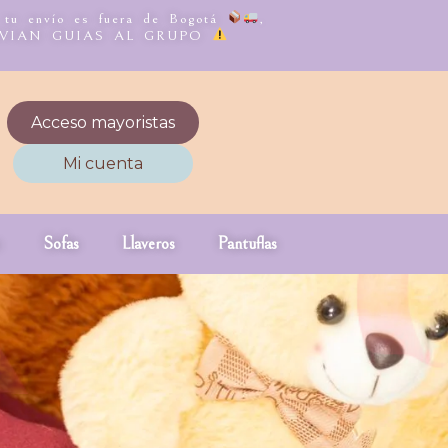
, tu envío es fuera de Bogotá
,
NVIAN GUIAS AL GRUPO
Acceso mayoristas
Mi cuenta
Sofas
Llaveros
Pantuflas