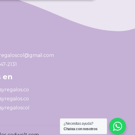
regaloscol@gmail.com
247-2131
 en
yregalos.co
yregalos.co
yregaloscol
¿Necesitas ayuda?
Chatea con nosotros
ales codwelt.com