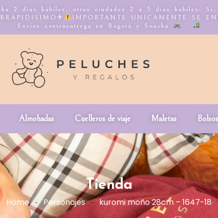
ha 2 dias hábiles, otras ciudades 2 a 5 dias hábiles. Si
NTERRAPIDISIMO✈
IMPORTANTE UNICAMENTE SE E
Envíos contraentrega en Bogotá y Soacha
-
Almohadas
Cuelleros de viaje
Maletas
Bolsos
Tienda
Home
Personajes
kuromi moño 28cm – 1647-18