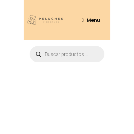
Menu
Tienda
Home
Peluches
Leon 40cm –
LEO14-40