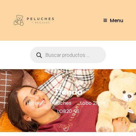
Menu
Tienda
Home
Peluches
Lobo 21cm –
LOB20-21