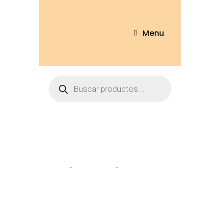
Menu
Tienda
Home
Llaveros
Manzana 8cm
– LL-23