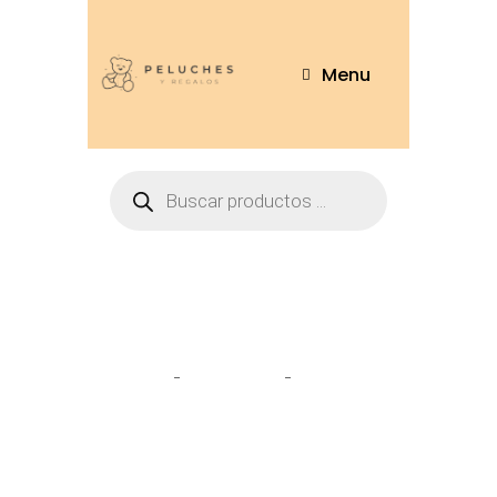
Menu
Tienda
Home
Peluches
Oso listón
45cm – OSO244-45