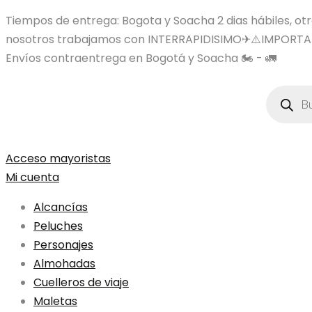
Tiempos de entrega: Bogota y Soacha 2 dias hábiles, otras
nosotros trabajamos con INTERRAPIDISIMO✈⚠️IMPORTA
Envíos contraentrega en Bogotá y Soacha 🏍️ - 🚛
Búsqued
de
product
Acceso mayoristas
Mi cuenta
Alcancías
Peluches
Personajes
Almohadas
Cuelleros de viaje
Maletas