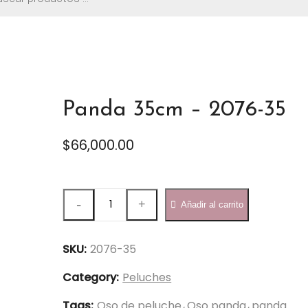
os
Panda 35cm – 2076-35
$
66,000.00
Panda
Añadir al carrito
35cm
-
2076-
SKU:
2076-35
35
Category:
Peluches
quantity
Tags:
Oso de peluche
Oso panda
panda