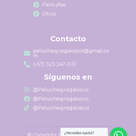
Pantuflas
Otros
Contacto
peluchesyregaloscol@gmail.co
m
(+57) 323 247-2131
Síguenos en
@Peluchesyregalos.co
@Peluchesyregalos.co
@Peluchesyregaloscol
¿Necesitas ayuda?
© Copyright peluchesyregalos.co