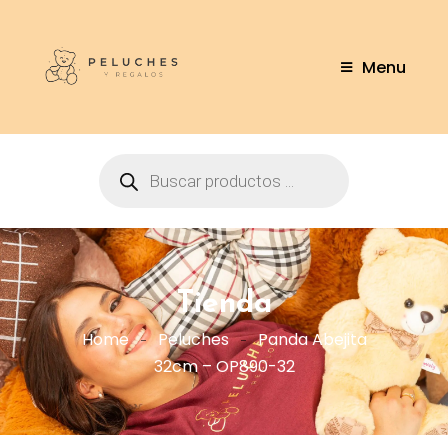
Menu
Tienda
Home
Peluches
Panda Abejita
32cm – OP890-32