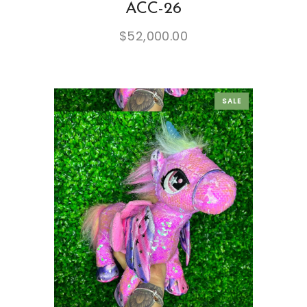
ACC-26
$
52,000.00
SALE