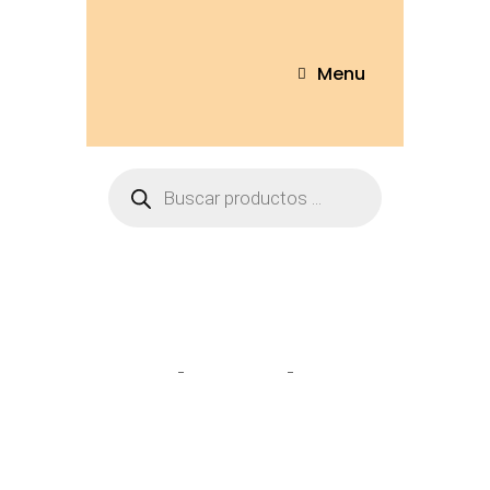
Menu
Tienda
Home
Peluches
Pinguino
Babero 22cm – 9820-22