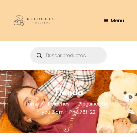
Menu
Tienda
Home
Peluches
Pinguino I Love
you 21cm – PNG781-22