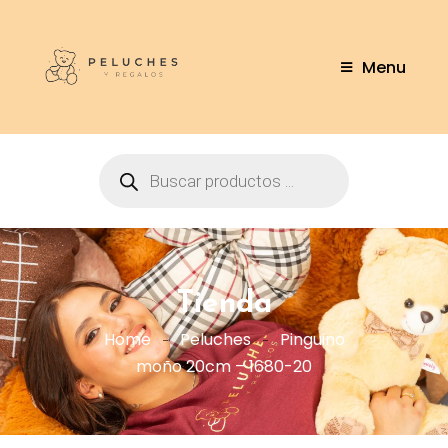
Menu
Tienda
Home
Peluches
Pinguino
moño 20cm – 1680-20