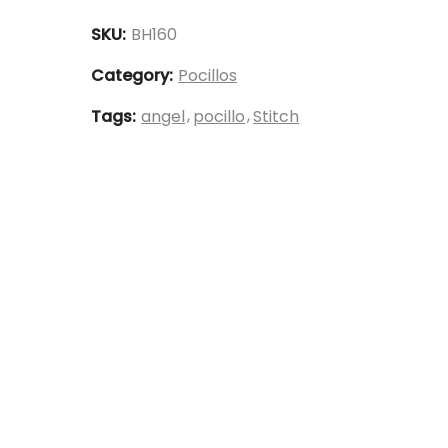
y
Stitch
SKU:
BH160
-
Category:
Pocillos
BH160
quantity
Tags:
angel
pocillo
Stitch