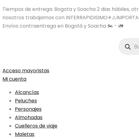
Tiempos de entrega: Bogota y Soacha 2 dias hábiles, otras
nosotros trabajamos con INTERRAPIDISIMO✈⚠️IMPORTA
Envíos contraentrega en Bogotá y Soacha 🏍️ - 🚛
Búsqued
de
product
Acceso mayoristas
Mi cuenta
Alcancías
Peluches
Personajes
Almohadas
Cuelleros de viaje
Maletas