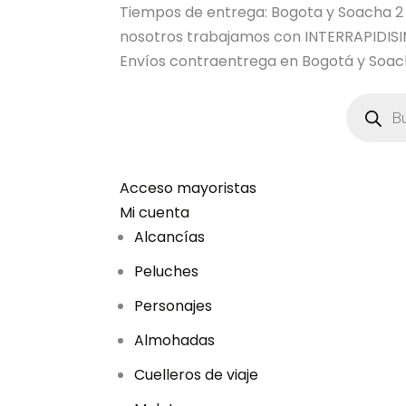
Tiempos de entrega: Bogota y Soacha 2 dia
nosotros trabajamos con INTERRAPIDI
Envíos contraentrega en Bogotá y Soach
B
ú
s
q
u
e
d
Acceso mayoristas
a
Mi cuenta
d
e
Alcancías
p
r
Peluches
o
d
u
Personajes
c
t
Almohadas
o
s
Cuelleros de viaje