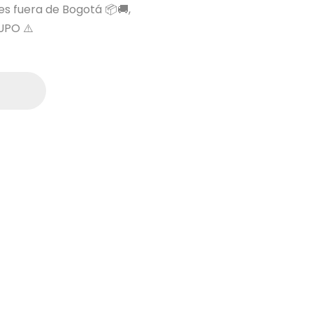
 es fuera de Bogotá 📦🚚,
UPO ⚠️