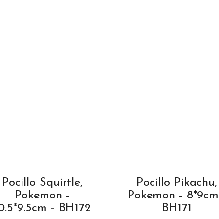
t
m
a
n
-
B
H
1
6
3
q
u
a
n
Pocillo Squirtle,
Pocillo Pikachu,
t
i
Pokemon -
Pokemon - 8*9cm
t
0.5*9.5cm - BH172
BH171