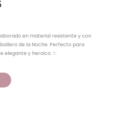
3
elaborado en material resistente y con
aballero de la Noche. Perfecto para
ue elegante y heroico. ✨
o