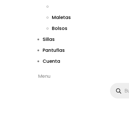
Maletas
Bolsos
Sillas
Pantuflas
Cuenta
Menu
B
ú
s
q
u
e
d
a
d
e