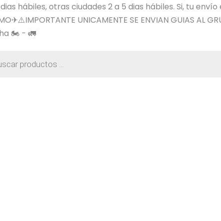
s hábiles, otras ciudades 2 a 5 dias hábiles. Si, tu envío
SIMO✈⚠️IMPORTANTE UNICAMENTE SE ENVIAN GUIAS AL GR
a 🏍️ - 🚛