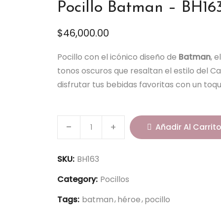
Pocillo Batman – BH16
$
46,000.00
Pocillo con el icónico diseño de
Batman
, 
tonos oscuros que resaltan el estilo del C
disfrutar tus bebidas favoritas con un toq
P
Añadir Al Carrit
o
c
i
SKU:
BH163
l
Category:
Pocillos
l
o
Tags:
batman
héroe
pocillo
B
a