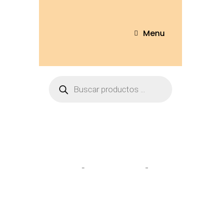
Menu
Tienda
Home
Sofás & sillas
Silla
Kuromi SL4041