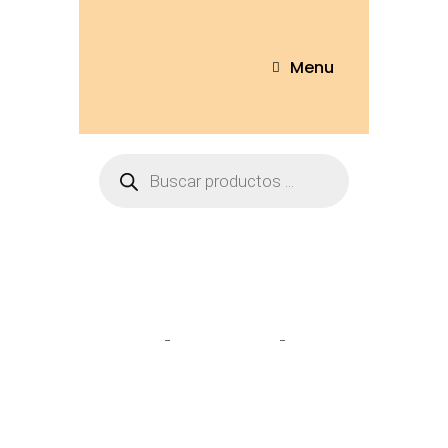
Menu
Tienda
Home
Personajes
Stitch
Afelpado 50cm – 5214-50