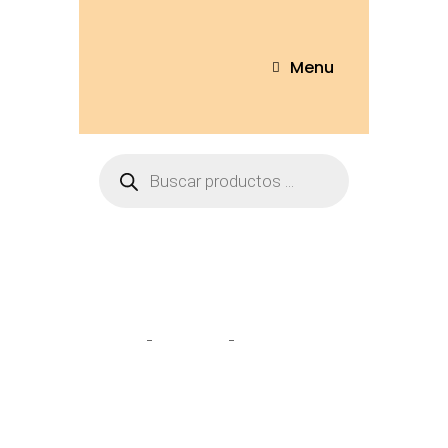
Menu
Alcancía Gato
Home
Tienda
Alcancía Gato