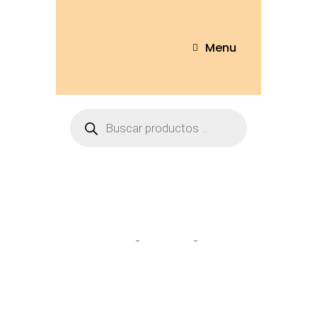
Menu
Bts
Home
Tienda
Bts