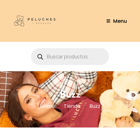
Menu
Buzz
Home
Tienda
Buzz