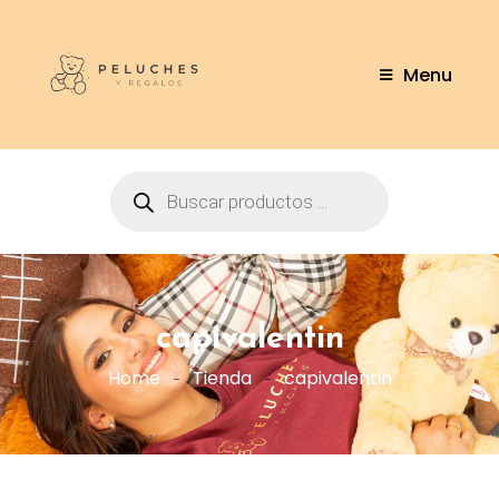
Menu
capivalentin
Home
Tienda
capivalentin