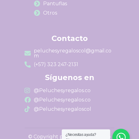
Pantuflas
Otros
Contacto
peluchesyregaloscol@gmail.co
m
(+57) 323 247-2131
Síguenos en
@Peluchesyregalos.co
@Peluchesyregalos.co
@Peluchesyregaloscol
¿Necesitas ayuda?
© Copyright peluchesyregalos.co