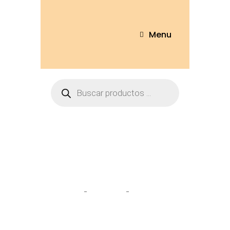
Menu
Capybara
movimiento
Home
Tienda
Capybara
movimiento