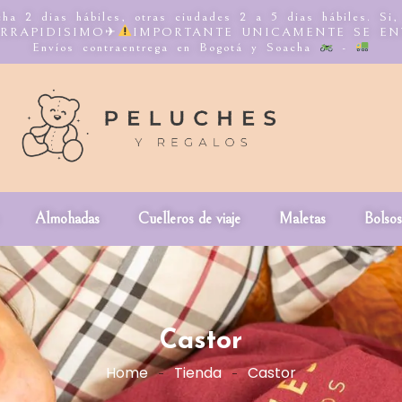
ha 2 dias hábiles, otras ciudades 2 a 5 dias hábiles. Si
NTERRAPIDISIMO✈
IMPORTANTE UNICAMENTE SE E
Envíos contraentrega en Bogotá y Soacha
-
Almohadas
Cuelleros de viaje
Maletas
Bolsos
Castor
Home
Tienda
Castor