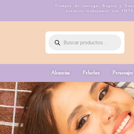
Tiempos de entrega: Bogota y Soac
nosotros trabajamos con I
Alcancías
Peluches
Personajes