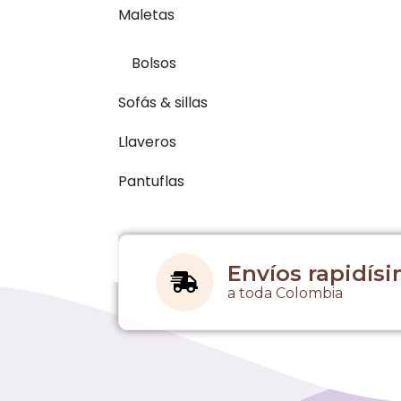
Maletas
Bolsos
Sofás & sillas
Llaveros
Pantuflas
Envíos rapidís
a toda Colombia