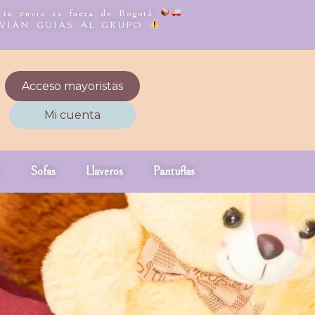
, tu envío es fuera de Bogotá
,
NVIAN GUIAS AL GRUPO
Acceso mayoristas
Mi cuenta
Sofas
Llaveros
Pantuflas