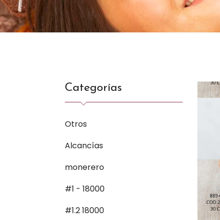
Categorías
Otros
Alcancías
monerero
#1 - 18000
#1.2 18000