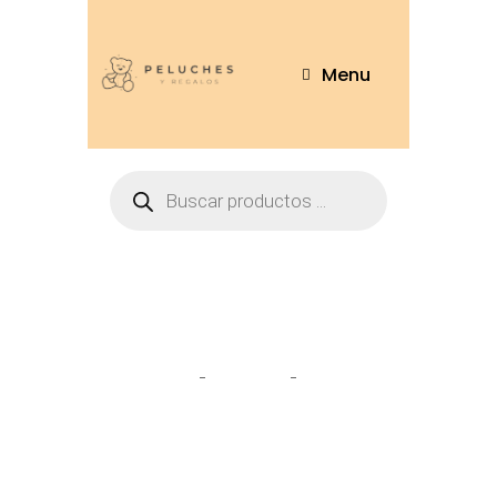
Menu
Cerdo pumbasuke
Home
Tienda
Cerdo
pumbasuke