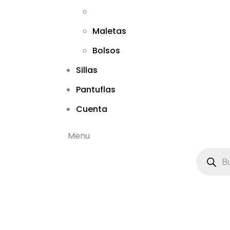
Maletas
Bolsos
Sillas
Pantuflas
Cuenta
Menu
B
ú
s
q
u
e
d
a
d
e