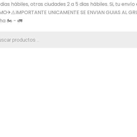
s hábiles, otras ciudades 2 a 5 dias hábiles. Si, tu envío
SIMO✈⚠️IMPORTANTE UNICAMENTE SE ENVIAN GUIAS AL GR
a 🏍️ - 🚛