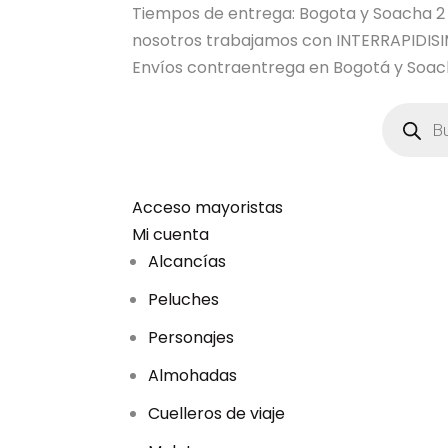
Tiempos de entrega: Bogota y Soacha 2 dia
nosotros trabajamos con INTERRAPIDI
Envíos contraentrega en Bogotá y Soach
B
ú
s
q
u
e
d
Acceso mayoristas
a
Mi cuenta
d
e
Alcancías
p
r
Peluches
o
d
u
Personajes
c
t
Almohadas
o
s
Cuelleros de viaje