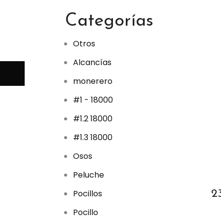
p
r
Categorías
o
d
u
c
Otros
t
o
Alcancías
s
monerero
#1 - 18000
#1.2 18000
#1.3 18000
Osos
Peluche
2
Pocillos
Pocillo