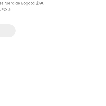
 es fuera de Bogotá 📦🚚,
UPO ⚠️