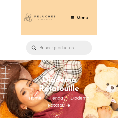
Menu
Diadema
Ratatouille
Home
Tienda
Diadema
Ratatouille