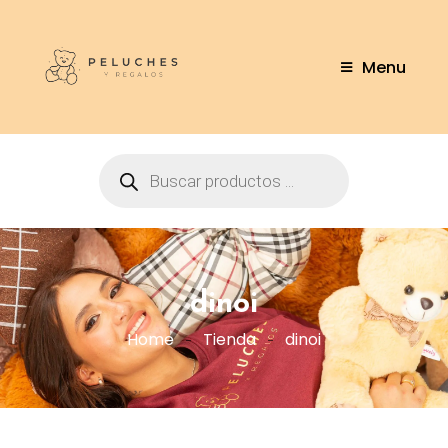
Menu
dinoi
Home
Tienda
dinoi