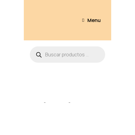
Menu
elefante moño
Home
Tienda
elefante moño