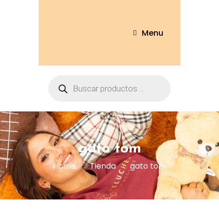
Menu
gato tom
Home
Tienda
gato tom