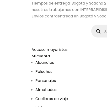
Tiempos de entrega: Bogota y Soacha 2 dia
nosotros trabajamos con INTERRAPIDI
Envíos contraentrega en Bogotá y Soach
B
ú
s
q
u
e
d
Acceso mayoristas
a
Mi cuenta
d
e
Alcancías
p
r
Peluches
o
d
u
Personajes
c
t
Almohadas
o
s
Cuelleros de viaje