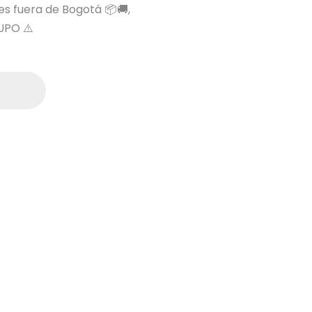
 es fuera de Bogotá 📦🚚,
UPO ⚠️