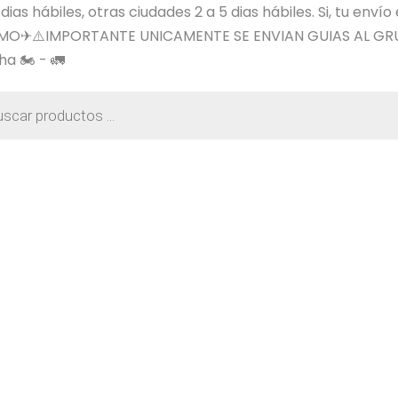
s hábiles, otras ciudades 2 a 5 dias hábiles. Si, tu envío
SIMO✈⚠️IMPORTANTE UNICAMENTE SE ENVIAN GUIAS AL GR
a 🏍️ - 🚛