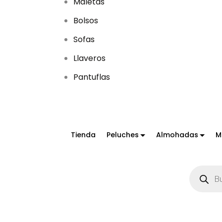
Maletas
Bolsos
Sofas
Llaveros
Pantuflas
Tienda
Peluches
Almohadas
M
B
ú
s
q
u
e
d