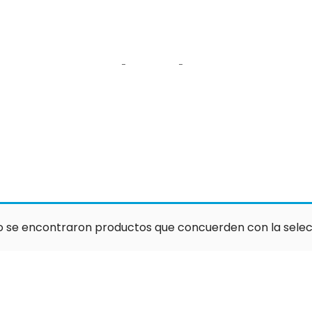
Gruñon
Home
Tienda
Gruñon
o se encontraron productos que concuerden con la selec