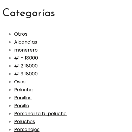
Categorías
Otros
Alcancías
monerero
#1 - 18000
#1.2 18000
#1.3 18000
Osos
Peluche
Pocillos
Pocillo
Personaliza tu peluche
Peluches
Personajes