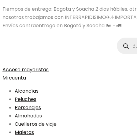
Tiempos de entrega: Bogota y Soacha 2 dias hábiles, otras
nosotros trabajamos con INTERRAPIDISIMO✈⚠️IMPORTA
Envíos contraentrega en Bogotá y Soacha 🏍️ - 🚛
Búsqued
de
product
Acceso mayoristas
Mi cuenta
Alcancías
Peluches
Personajes
Almohadas
Cuelleros de viaje
Maletas