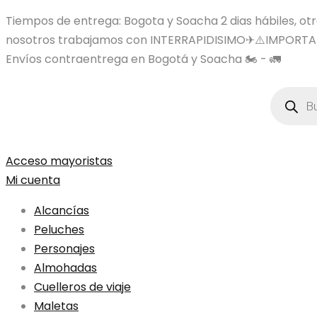
Tiempos de entrega: Bogota y Soacha 2 dias hábiles, otras
nosotros trabajamos con INTERRAPIDISIMO✈⚠️IMPORTA
Envíos contraentrega en Bogotá y Soacha 🏍️ - 🚛
Búsqued
de
product
Acceso mayoristas
Mi cuenta
Alcancías
Peluches
Personajes
Almohadas
Cuelleros de viaje
Maletas