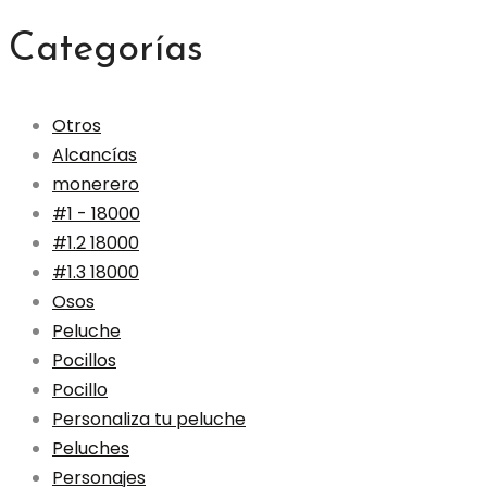
Categorías
Otros
Alcancías
monerero
#1 - 18000
#1.2 18000
#1.3 18000
Osos
Peluche
Pocillos
Pocillo
Personaliza tu peluche
Peluches
Personajes