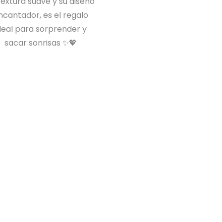
textura suave y su diseño
ncantador, es el regalo
deal para sorprender y
sacar sonrisas ✨💖