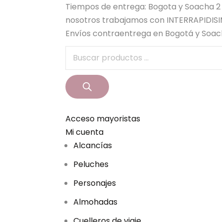
Tiempos de entrega: Bogota y Soacha 2 dia
nosotros trabajamos con INTERRAPIDI
Envíos contraentrega en Bogotá y Soach
B
ú
s
q
u
Acceso mayoristas
e
Mi cuenta
d
Alcancías
a
d
Peluches
e
Personajes
p
r
Almohadas
o
Cuelleros de viaje