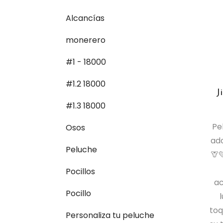
Alcancías
monerero
#1 - 18000
#1.2 18000
J
#1.3 18000
Pe
Osos
ado
Peluche
🦒
Pocillos
ac
Pocillo
toq
Personaliza tu peluche