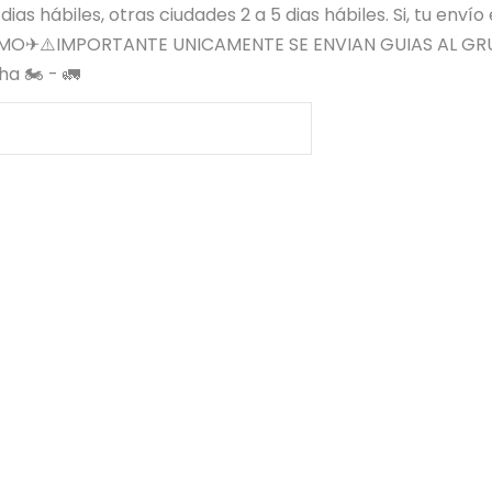
s hábiles, otras ciudades 2 a 5 dias hábiles. Si, tu envío
SIMO✈⚠️IMPORTANTE UNICAMENTE SE ENVIAN GUIAS AL GR
a 🏍️ - 🚛