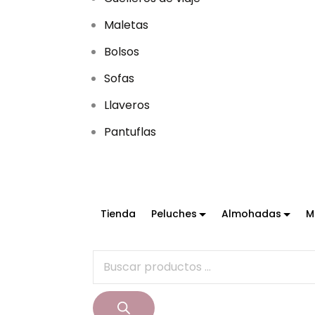
d
u
Maletas
c
Bolsos
t
Sofas
o
s
Llaveros
Pantuflas
Tienda
Peluches
Almohadas
M
B
ú
s