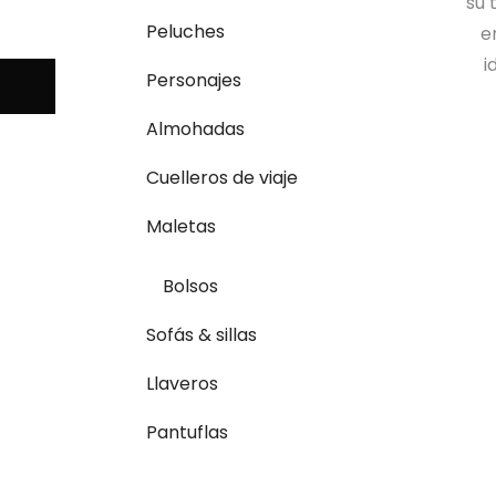
su 
Peluches
e
i
Personajes
Almohadas
Cuelleros de viaje
Maletas
Bolsos
Sofás & sillas
Llaveros
Pantuflas