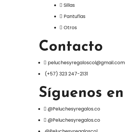
Sillas
Pantuflas
Otros
Contacto
peluchesyregaloscol@gmail.com
(+57) 323 247-2131
Síguenos en
@Peluchesyregalos.co
@Peluchesyregalos.co
@Peluchesyregaloscol