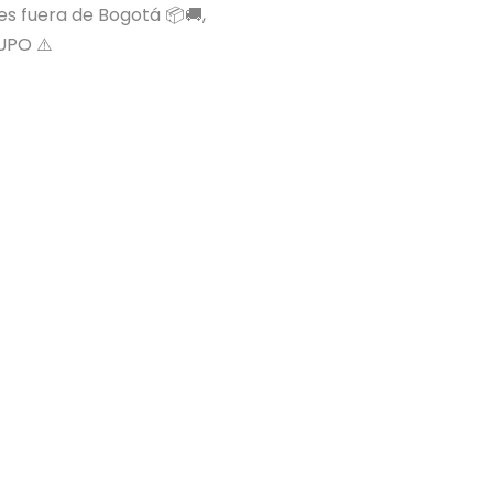
 es fuera de Bogotá 📦🚚,
UPO ⚠️