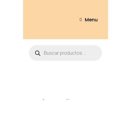
Menu
Kuromi vestido
Home
Tienda
Kuromi vestido