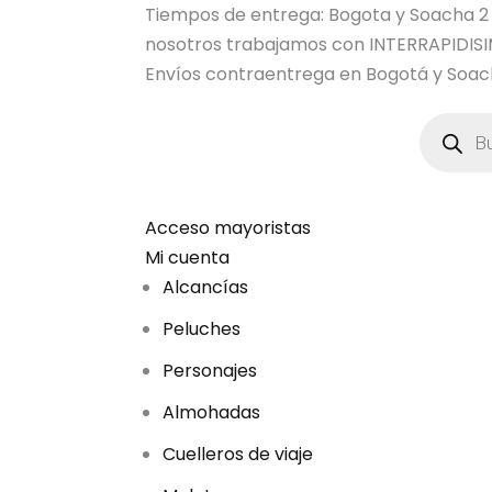
Tiempos de entrega: Bogota y Soacha 2 dia
nosotros trabajamos con INTERRAPIDI
Envíos contraentrega en Bogotá y Soach
B
ú
s
q
u
e
d
Acceso mayoristas
a
Mi cuenta
d
e
Alcancías
p
r
Peluches
o
d
u
Personajes
c
t
Almohadas
o
s
Cuelleros de viaje