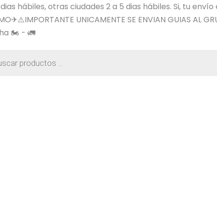
s hábiles, otras ciudades 2 a 5 dias hábiles. Si, tu envío
SIMO✈⚠️IMPORTANTE UNICAMENTE SE ENVIAN GUIAS AL GR
a 🏍️ - 🚛