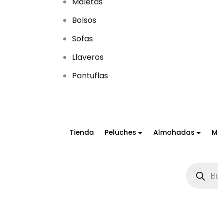
Maletas
Bolsos
Sofas
Llaveros
Pantuflas
Tienda
Peluches
Almohadas
M
B
ú
s
q
u
e
d