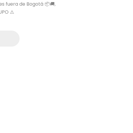
 es fuera de Bogotá 📦🚚,
UPO ⚠️