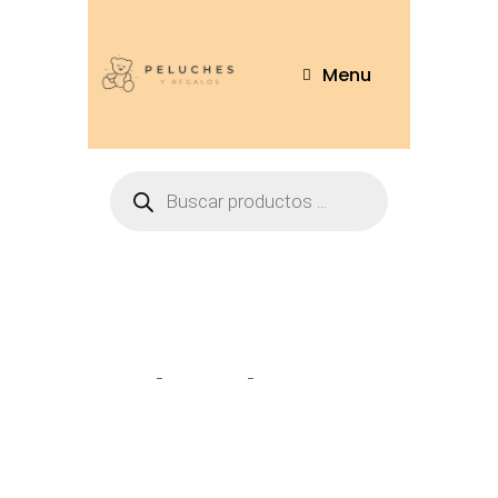
Menu
Llavero pingüino
Home
Tienda
Llavero pingüino