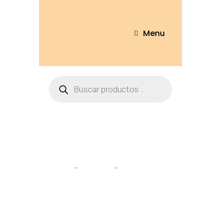
Menu
Llavero Stitch
Home
Tienda
Llavero Stitch